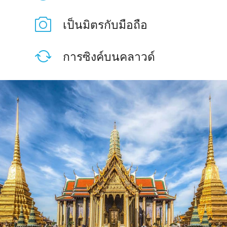
เป็นมิตรกับมือถือ
การซิงค์บนคลาวด์