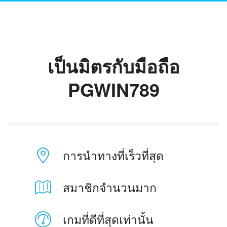
เป็นมิตรกับมือถือ
PGWIN789
การนำทางที่เร็วที่สุด
สมาชิกจำนวนมาก
เกมที่ดีที่สุดเท่านั้น