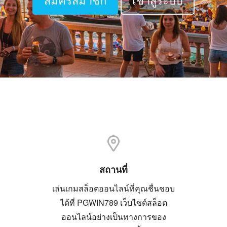
สถานที่
เล่นเกมสล็อตออนไลน์ที่คุณชื่นชอบ
ได้ที่ PGWIN789 เว็บไซต์สล็อต
ออนไลน์อย่างเป็นทางการของ