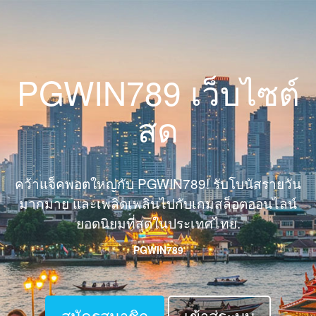
PGWIN789 เว็บไซต์
สด
คว้าแจ็คพอตใหญ่กับ PGWIN789! รับโบนัสรายวัน
มากมาย และเพลิดเพลินไปกับเกมสล็อตออนไลน์
ยอดนิยมที่สุดในประเทศไทย.
PGWIN789
สมัครสมาชิก
เข้าสู่ระบบ